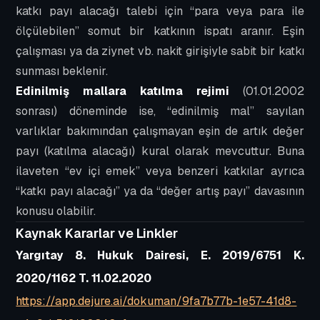
katkı payı alacağı talebi için “para veya para ile
ölçülebilen” somut bir katkının ispatı aranır. Eşin
çalışması ya da ziynet vb. nakit girişiyle sabit bir katkı
sunması beklenir.
Edinilmiş mallara katılma rejimi
(01.01.2002
sonrası) döneminde ise, “edinilmiş mal” sayılan
varlıklar bakımından çalışmayan eşin de
artık değer
payı (katılma alacağı)
kural olarak mevcuttur. Buna
ilaveten “ev içi emek” veya benzeri katkılar ayrıca
“katkı payı alacağı” ya da “değer artış payı” davasının
konusu olabilir.
Kaynak Kararlar ve Linkler
Yargıtay 8. Hukuk Dairesi, E. 2019/6751 K.
2020/1162 T. 11.02.2020
https://app.dejure.ai/dokuman/9fa7b77b-1e57-41d8-