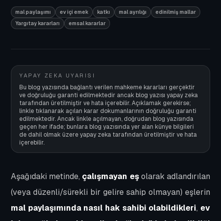
mal paylaşımı
ev içi emek
katkı
mal ayrılığı
edinilmiş mallar
Yargıtay kararları
emsal kararlar
YAPAY ZEKA UYARISI
Bu blog yazısında bağlantı verilen mahkeme kararları gerçektir
ve doğruluğu garanti edilmektedir ancak blog yazısı yapay zeka
tarafından üretilmiştir ve hata içerebilir. Açıklamak gerekirse;
linkle tıklanarak açılan karar dokumanlarının doğruluğu garanti
edilmektedir. Ancak linkle açılmayan, doğrudan blog yazısında
geçen her ifade; bunlara blog yazısında yer alan künye bilgileri
de dahil olmak üzere yapay zeka tarafından üretilmiştir ve hata
içerebilir.
Aşağıdaki metinde,
çalışmayan eş
olarak adlandırılan
(veya düzenli/sürekli bir gelire sahip olmayan) eşlerin
mal paylaşımında nasıl hak sahibi olabildikleri
,
ev