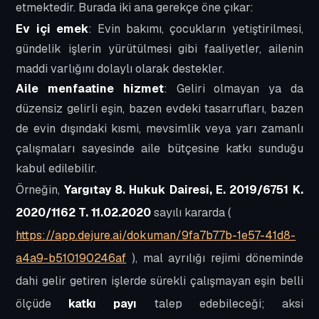
etmektedir. Burada iki ana gerekçe öne çıkar:
Ev içi emek
: Evin bakımı, çocukların yetiştirilmesi,
gündelik işlerin yürütülmesi gibi faaliyetler, ailenin
maddi varlığını dolaylı olarak destekler.
Aile menfaatine hizmet
: Geliri olmayan ya da
düzensiz gelirli eşin, bazen evdeki tasarrufları, bazen
de evin dışındaki kısmi, mevsimlik veya yarı zamanlı
çalışmaları sayesinde aile bütçesine katkı sunduğu
kabul edilebilir.
Örneğin,
Yargıtay 8. Hukuk Dairesi, E. 2019/6751 K.
2020/1162 T. 11.02.2020
sayılı kararda (
https://app.dejure.ai/dokuman/9fa7b77b-1e57-41d8-
a4a9-b510190246af
), mal ayrılığı rejimi döneminde
dahi gelir getiren işlerde sürekli çalışmayan eşin belli
ölçüde
katkı payı
talep edebileceği; aksi