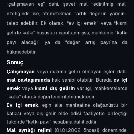
“çalışmayan eş” dahi, şayet mal “edinilmiş mal”
niteliğinde ise, otomatikman “artık değerin yarısını”
talep edebilir. Ek olarak, “ev içi emek” veya “kısmi
gelirle katkı” hususları ispatlanmışsa, mahkeme “katkı
payı alacağı” ya da “değer artış payı”na da
hükmedebilir.
Sonuç
Çalışmayan
veya düzenli geliri olmayan eşler dahi,
mal paylaşımında
hak sahibi olabilir. Burada
ev içi
emek
veya
kısmi dış gelirin
varlığı, mahkemelerce
“katkı” olarak değerlendirilebilmektedir.
Ev içi emek
, eşin aile menfaatine olağanüstü bir
katkısı veya dış gelir elde edici faaliyetle birleştiği
takdirde “katkı payı” hesabına dahil edilir.
Mal ayrılığı rejimi
(01.01.2002 öncesi) döneminde,