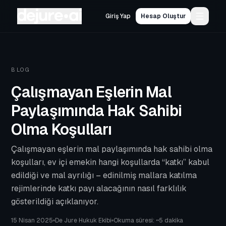
Giriş Yap
Hesap Oluştur
BLOG
Çalışmayan Eşlerin Mal
Paylaşımında Hak Sahibi
Olma Koşulları
Çalışmayan eşlerin mal paylaşımında hak sahibi olma
koşulları, ev içi emekin hangi koşullarda “katkı” kabul
edildiği ve mal ayrılığı – edinilmiş mallara katılma
rejimlerinde katkı payı alacağının nasıl farklılık
gösterildiği açıklanıyor.
15 Nisan 2025
De Jure Hukuk Ekibi
Okuma süresi: ~
5
dakika