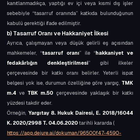
kanıtlanmadıkça, yaptığı ev içi veya kısmi dış işler
sebebiyle “tasarruf oranında” katkıda bulunduğunun
kabulü gerektiği ifade edilmiştir.
b) Tasarruf Oranı ve Hakkaniyet İlkesi
Ayrıca, çalışmayan veya düşük gelirli eş açısından
mahkemeler, “
tasarruf oranı
” ile “
hakkaniyet ve
fedakârlığın denkleştirilmesi
” gibi ilkeler
çerçevesinde bir katkı oranı belirler. Yeterli ispat
belgesi yok ise, durumun özelliğine göre yargıç,
TMK
m.4
ve
TBK m.50
çerçevesinde yaklaşık bir katkı
yüzdesi takdir eder.
Örneğin,
Yargıtay 8. Hukuk Dairesi, E. 2018/16044
K. 2020/2998 T. 04.06.2020
tarihli kararda (
https://app.dejure.ai/dokuman/96500f47-4590-