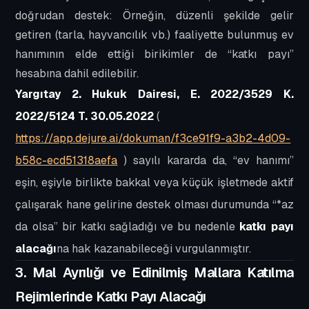
doğrudan destek: Örneğin, düzenli şekilde gelir
getiren (tarla, hayvancılık vb.) faaliyette bulunmuş ev
hanımının elde ettiği birikimler de “katkı payı”
hesabına dahil edilebilir.
Yargıtay 2. Hukuk Dairesi, E. 2022/3529 K.
2022/5124 T. 30.05.2022
(
https://app.dejure.ai/dokuman/f3ce91f9-a3b2-4d09-
b58c-ecd51318aefa
) sayılı kararda da, “ev hanımı”
eşin, eşiyle birlikte
bakkal veya küçük işletmede aktif
çalışarak
hane gelirine destek olması durumunda “*
az
da olsa”
bir katkı sağladığı ve bu nedenle
katkı payı
alacağı
na hak kazanabileceği vurgulanmıştır.
3. Mal Ayrılığı ve Edinilmiş Mallara Katılma
Rejimlerinde Katkı Payı Alacağı