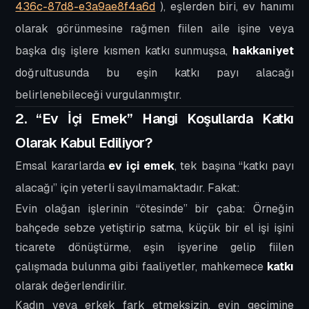
436c-87d8-e3a9ae8f4a6d
), eşlerden biri, ev hanımı
olarak görünmesine rağmen fiilen aile işine veya
başka dış işlere kısmen katkı sunmuşsa,
hakkaniyet
doğrultusunda bu eşin katkı payı alacağı
belirlenebileceği vurgulanmıştır.
2. “Ev İçi Emek” Hangi Koşullarda Katkı
Olarak Kabul Ediliyor?
Emsal kararlarda
ev içi emek
, tek başına “katkı payı
alacağı” için yeterli sayılmamaktadır. Fakat:
Evin olağan işlerinin “ötesinde” bir çaba: Örneğin
bahçede sebze yetiştirip satma, küçük bir el işi işini
ticarete dönüştürme, eşin işyerine gelip fiilen
çalışmada bulunma gibi faaliyetler, mahkemece
katkı
olarak değerlendirilir.
Kadın veya erkek fark etmeksizin, evin geçimine