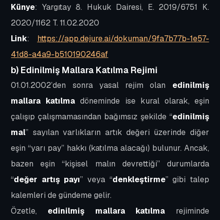
Künye
: Yargıtay 8. Hukuk Dairesi, E. 2019/6751 K.
2020/1162 T. 11.02.2020
Link
:
https://app.dejure.ai/dokuman/9fa7b77b-1e57-
41d8-a4a9-b510190246af
b) Edinilmiş Mallara Katılma Rejimi
01.01.2002’den sonra yasal rejim olan
edinilmiş
mallara katılma
döneminde ise kural olarak, eşin
çalışıp çalışmamasından bağımsız şekilde “
edinilmiş
mal
” sayılan varlıkların
artık değeri
üzerinde diğer
eşin “yarı pay” hakkı (katılma alacağı) bulunur. Ancak,
bazen eşin “
kişisel malın devrettiği”
durumlarda
“
değer artış payı
” veya “
denkleştirme
” gibi talep
kalemleri de gündeme gelir.
Özetle,
edinilmiş mallara katılma
rejiminde