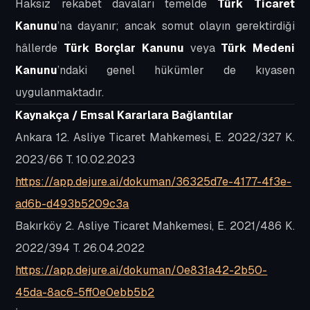
Haksız rekabet davaları temelde
Türk Ticaret
Kanunu
’na dayanır; ancak somut olayın gerektirdiği
hâllerde
Türk Borçlar Kanunu
veya
Türk Medeni
Kanunu
’ndaki genel hükümler de kıyasen
uygulanmaktadır.
Kaynakça / Emsal Kararlara Bağlantılar
Ankara 12. Asliye Ticaret Mahkemesi, E. 2022/327 K.
2023/66 T. 10.02.2023
https://app.dejure.ai/dokuman/36325d7e-4177-4f3e-
ad6b-d493b5209c3a
Bakırköy 2. Asliye Ticaret Mahkemesi, E. 2021/486 K.
2022/394 T. 26.04.2022
https://app.dejure.ai/dokuman/0e831a42-2b50-
45da-8ac6-5ff0e0ebb5b2