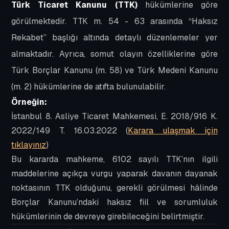
Türk Ticaret Kanunu (TTK)
hükümlerine göre
görülmektedir. TTK m. 54 - 63 arasında “Haksız
Rekabet” başlığı altında detaylı düzenlemeler yer
almaktadır. Ayrıca, somut olayın özelliklerine göre
Türk Borçlar Kanunu (m. 58) ve Türk Medeni Kanunu
(m. 2) hükümlerine de atıfta bulunulabilir.
Örneğin:
İstanbul 8. Asliye Ticaret Mahkemesi, E. 2018/916 K.
2022/149 T. 16.03.2022
(
Karara ulaşmak için
tıklayınız
)
Bu kararda mahkeme, 6102 sayılı TTK’nın ilgili
maddelerine açıkça vurgu yaparak davanın dayanak
noktasının TTK olduğunu, gerekli görülmesi hâlinde
Borçlar Kanunu’ndaki haksız fiil ve sorumluluk
hükümlerinin de devreye girebileceğini belirtmiştir.