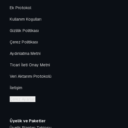
Ek Protokol
Kullanım Koşulları
Gizlilik Politikası
Çerez Politikası
Aydınlatma Metni
Ticari İleti Onay Metni
Veri Aktarımı Protokolü
İletişim
Çerez Ayarları
Üyelik ve Paketler
Üyelik Planları Tablosu