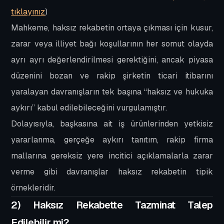
tıklayınız
)
Mahkeme, haksız rekabetin ortaya çıkması için kusur,
zarar veya illiyet bağı koşullarının her somut olayda
ayrı ayrı değerlendirilmesi gerektiğini, ancak piyasa
düzenini bozan ve rakip şirketin ticari itibarını
yaralayan davranışların tek başına “haksız ve hukuka
aykırı” kabul edilebileceğini vurgulamıştır.
Dolayısıyla, başkasına ait iş ürünlerinden yetkisiz
yararlanma, gerçeğe aykırı tanıtım, rakip firma
mallarına gereksiz yere incitici açıklamalarla zarar
verme gibi davranışlar haksız rekabetin tipik
örnekleridir.
2) Haksız Rekabette Tazminat Talep
Edilebilir mi?