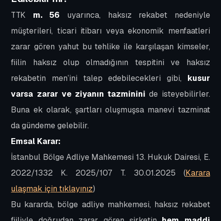
TTK
m. 56
uyarınca, haksız rekabet nedeniyle
müşterileri, ticari itibarı veya ekonomik menfaatleri
zarar gören yahut bu tehlike ile karşılaşan kimseler,
fiilin haksız olup olmadığının tespitini ve haksız
rekabetin men’ini talep edebilecekleri gibi,
kusur
varsa zarar ve ziyanın tazminini
de isteyebilirler.
Buna ek olarak, şartları oluşmuşsa manevi tazminat
da gündeme gelebilir.
Emsal Karar:
İstanbul Bölge Adliye Mahkemesi 13. Hukuk Dairesi, E.
2022/1332 K. 2025/107 T. 30.01.2025
(
Karara
ulaşmak için tıklayınız
)
Bu kararda, bölge adliye mahkemesi, haksız rekabet
fiiliyle doğrudan zarar gören şirketin
hem maddi