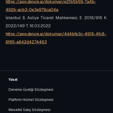
https://app.dejure.ai/dokuman/e21b5b59-7a4b-
492b-acb3-0e3e979ca04a
İstanbul 8. Asliye Ticaret Mahkemesi, E. 2018/916 K.
2022/149 T. 16.03.2022
https://app.dejure.ai/dokuman/4d4bfe3c-4918-4fc8-
8f85-a842d4274463
Yasal
Deneme Üyeliği Sözleşmesi
Platform Hizmet Sözleşmesi
Mesafeli Satış Sözleşmesi